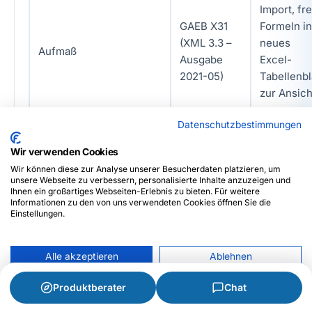
Import, fre
GAEB X31
Formeln in
(XML 3.3 –
neues
Aufmaß
Ausgabe
Excel-
2021-05)
Tabellenbl
zur Ansich
GAEB X89
Datenschutzbestimmungen
(XML 3.3 –
Rechnung
Export
Wir verwenden Cookies
Ausgabe
Wir können diese zur Analyse unserer Besucherdaten platzieren, um
2021-05)
unsere Webseite zu verbessern, personalisierte Inhalte anzuzeigen und
Ihnen ein großartiges Webseiten-Erlebnis zu bieten. Für weitere
Informationen zu den von uns verwendeten Cookies öffnen Sie die
GAEB X89B
Einstellungen.
Rechnungsbegründende
(XML 3.3 –
Export
Unterlage
Ausgabe
Alle akzeptieren
2021-05)
Ablehnen
Nein, anpassen
Produktberater
Chat
XRechnung
Rechnung
Export
3.0