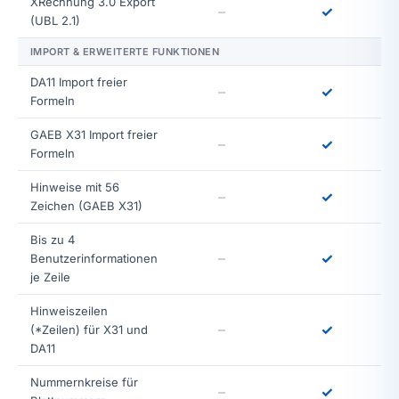
XRechnung 3.0 Export
–
✓
(UBL 2.1)
IMPORT & ERWEITERTE FUNKTIONEN
DA11 Import freier
–
✓
Formeln
GAEB X31 Import freier
–
✓
Formeln
Hinweise mit 56
–
✓
Zeichen (GAEB X31)
Bis zu 4
–
✓
Benutzerinformationen
je Zeile
Hinweiszeilen
–
✓
(*Zeilen) für X31 und
DA11
Nummernkreise für
–
✓