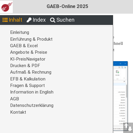
GAEB-Online 2025
Inhalt
Index
Suchen
Nach Preis sortieren
Oft kann es im Rahmen einer Kalkulation nützlich sein, die
Schwerpunktpositionen in Bezug auf den Angebotspreis schnell
zu erkennen. Mit GAEB-Online 2025 können Sie dies ganz
einfach umsetzen.