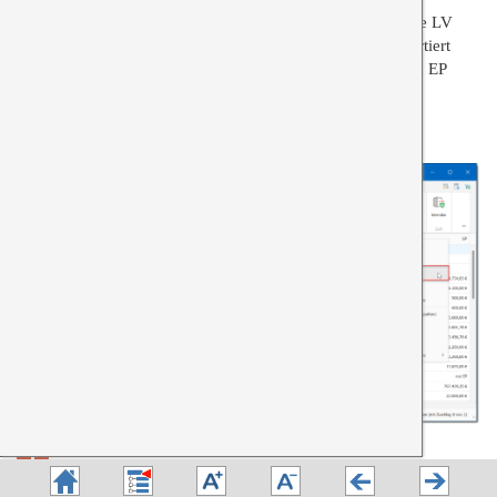
Klicken Sie hierzu einfach auf die Spalte GP, das komplette LV
kann dann nach dem Gesamtpreis auf- oder absteigend sortiert
werden. Neben dem GP können Sie auch nach den Spalten EP
oder EP-Anteile sortieren lassen.
Sortierung löschen
Achten Sie bevor Sie weiterarbeiten unbedingt darauf, die
Sortierung wieder zu löschen
, da sonst sich sonst die Reihenfolge